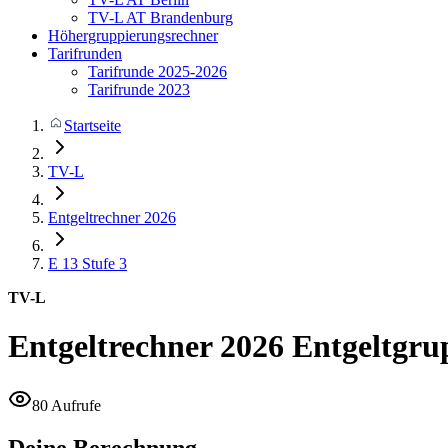
TV-L AT Brandenburg
Höhergruppierungsrechner
Tarifrunden
Tarifrunde 2025-2026
Tarifrunde 2023
Startseite
TV-L
Entgeltrechner 2026
E 13
Stufe 3
TV-L
Entgeltrechner 2026
Entgeltgru
80 Aufrufe
Deine Berechnung