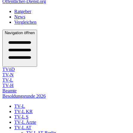
Öffentlicher-Dienst.org
Ratgeber
News
Vergleichen
Navigation öffnen
TVöD
TV-N
TV-L
TV-H
Beamte
Besoldungsrunde 2026
TV-L
TV-L KR
TV-L S
TV-L Ärzte
TV-L AT
TV-L AT Berlin