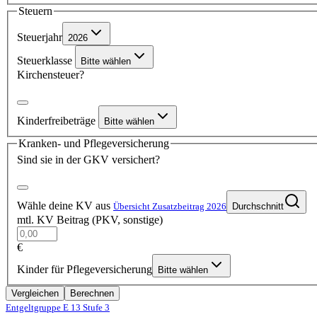
Steuern
Steuerjahr
2026
Steuerklasse
Bitte wählen
Kirchensteuer?
Kinderfreibeträge
Bitte wählen
Kranken- und Pflegeversicherung
Sind sie in der GKV versichert?
Wähle deine KV aus
Übersicht Zusatzbeitrag 2026
Durchschnitt
mtl. KV Beitrag (PKV, sonstige)
€
Kinder für Pflegeversicherung
Bitte wählen
Vergleichen
Berechnen
Entgeltgruppe E 13
Stufe 3