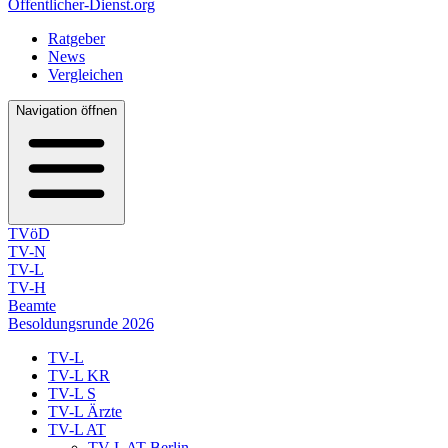
Öffentlicher-Dienst.org
Ratgeber
News
Vergleichen
Navigation öffnen
TVöD
TV-N
TV-L
TV-H
Beamte
Besoldungsrunde 2026
TV-L
TV-L KR
TV-L S
TV-L Ärzte
TV-L AT
TV-L AT Berlin