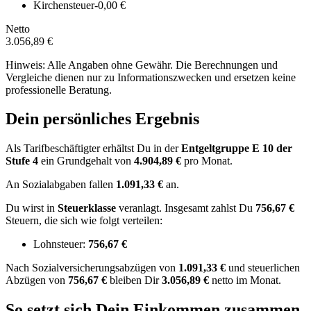
Kirchensteuer
-0,00 €
Netto
3.056,89 €
Hinweis: Alle Angaben ohne Gewähr. Die Berechnungen und
Vergleiche dienen nur zu Informationszwecken und ersetzen keine
professionelle Beratung.
Dein persönliches Ergebnis
Als Tarifbeschäftigter erhältst Du in der
Entgeltgruppe
E 10
der
Stufe 4
ein Grundgehalt von
4.904,89 €
pro Monat.
An Sozialabgaben fallen
1.091,33 €
an.
Du wirst in
Steuerklasse
veranlagt. Insgesamt zahlst Du
756,67 €
Steuern, die sich wie folgt verteilen:
Lohnsteuer:
756,67 €
Nach
Sozialversicherungsabzügen von
1.091,33 €
und
steuerlichen
Abzügen
von
756,67 €
bleiben Dir
3.056,89 €
netto im Monat.
So setzt sich Dein Einkommen zusammen