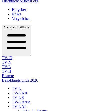
Öffentlicher-Dienst.org
Ratgeber
News
Vergleichen
Navigation öffnen
TVöD
TV-N
TV-L
TV-H
Beamte
Besoldungsrunde 2026
TV-L
TV-L KR
TV-L S
TV-L Ärzte
TV-L AT
TV-L AT Berlin