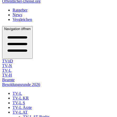
Öffentlicher-Dienst.org
Ratgeber
News
Vergleichen
Navigation öffnen
TVöD
TV-N
TV-L
TV-H
Beamte
Besoldungsrunde 2026
TV-L
TV-L KR
TV-L S
TV-L Ärzte
TV-L AT
TV-L AT Berlin