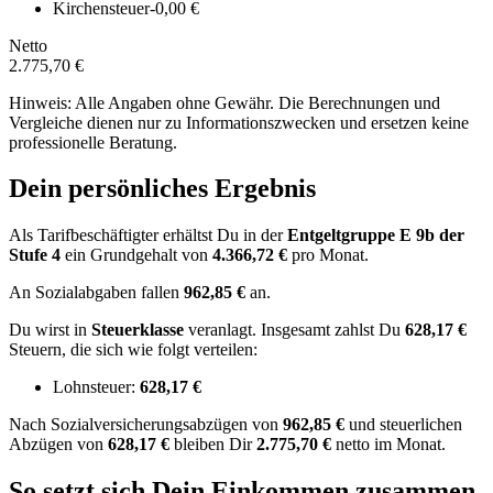
Kirchensteuer
-0,00 €
Netto
2.775,70 €
Hinweis: Alle Angaben ohne Gewähr. Die Berechnungen und
Vergleiche dienen nur zu Informationszwecken und ersetzen keine
professionelle Beratung.
Dein persönliches Ergebnis
Als Tarifbeschäftigter erhältst Du in der
Entgeltgruppe
E 9b
der
Stufe 4
ein Grundgehalt von
4.366,72 €
pro Monat.
An Sozialabgaben fallen
962,85 €
an.
Du wirst in
Steuerklasse
veranlagt. Insgesamt zahlst Du
628,17 €
Steuern, die sich wie folgt verteilen:
Lohnsteuer:
628,17 €
Nach
Sozialversicherungsabzügen von
962,85 €
und
steuerlichen
Abzügen
von
628,17 €
bleiben Dir
2.775,70 €
netto im Monat.
So setzt sich Dein Einkommen zusammen