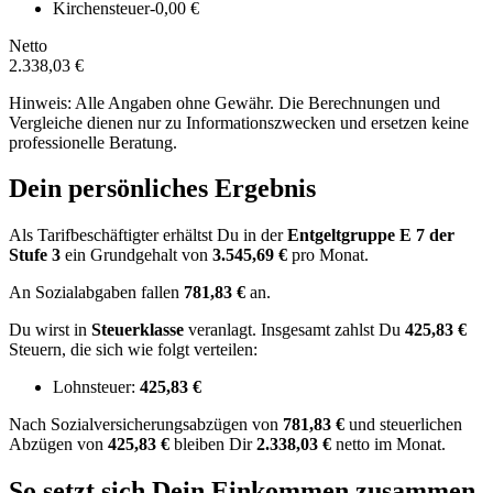
Kirchensteuer
-0,00 €
Netto
2.338,03 €
Hinweis: Alle Angaben ohne Gewähr. Die Berechnungen und
Vergleiche dienen nur zu Informationszwecken und ersetzen keine
professionelle Beratung.
Dein persönliches Ergebnis
Als Tarifbeschäftigter erhältst Du in der
Entgeltgruppe
E 7
der
Stufe 3
ein Grundgehalt von
3.545,69 €
pro Monat.
An Sozialabgaben fallen
781,83 €
an.
Du wirst in
Steuerklasse
veranlagt. Insgesamt zahlst Du
425,83 €
Steuern, die sich wie folgt verteilen:
Lohnsteuer:
425,83 €
Nach
Sozialversicherungsabzügen von
781,83 €
und
steuerlichen
Abzügen
von
425,83 €
bleiben Dir
2.338,03 €
netto im Monat.
So setzt sich Dein Einkommen zusammen