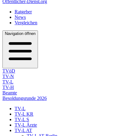
Öffentlicher-Dienst.org
Ratgeber
News
Vergleichen
Navigation öffnen
TVöD
TV-N
TV-L
TV-H
Beamte
Besoldungsrunde 2026
TV-L
TV-L KR
TV-L S
TV-L Ärzte
TV-L AT
TV-L AT Berlin