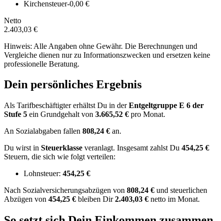
Kirchensteuer
-0,00 €
Netto
2.403,03 €
Hinweis: Alle Angaben ohne Gewähr. Die Berechnungen und
Vergleiche dienen nur zu Informationszwecken und ersetzen keine
professionelle Beratung.
Dein persönliches Ergebnis
Als Tarifbeschäftigter erhältst Du in der
Entgeltgruppe
E 6
der
Stufe 5
ein Grundgehalt von
3.665,52 €
pro Monat.
An Sozialabgaben fallen
808,24 €
an.
Du wirst in
Steuerklasse
veranlagt. Insgesamt zahlst Du
454,25 €
Steuern, die sich wie folgt verteilen:
Lohnsteuer:
454,25 €
Nach
Sozialversicherungsabzügen von
808,24 €
und
steuerlichen
Abzügen
von
454,25 €
bleiben Dir
2.403,03 €
netto im Monat.
So setzt sich Dein Einkommen zusammen