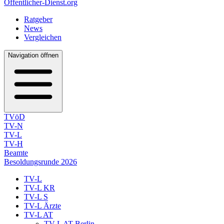
Öffentlicher-Dienst.org
Ratgeber
News
Vergleichen
Navigation öffnen
TVöD
TV-N
TV-L
TV-H
Beamte
Besoldungsrunde 2026
TV-L
TV-L KR
TV-L S
TV-L Ärzte
TV-L AT
TV-L AT Berlin