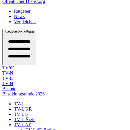
Öffentlicher-Dienst.org
Ratgeber
News
Vergleichen
Navigation öffnen
TVöD
TV-N
TV-L
TV-H
Beamte
Besoldungsrunde 2026
TV-L
TV-L KR
TV-L S
TV-L Ärzte
TV-L AT
TV-L AT Berlin