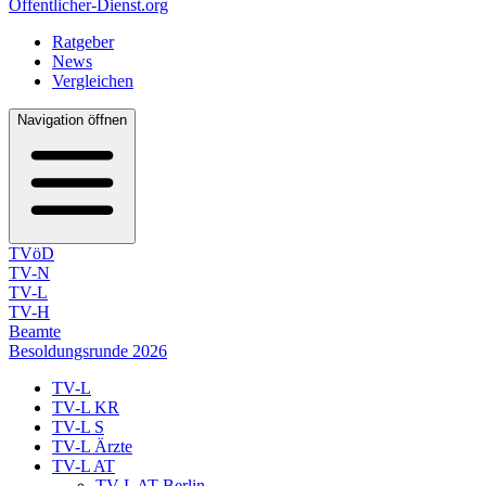
Öffentlicher-Dienst.org
Ratgeber
News
Vergleichen
Navigation öffnen
TVöD
TV-N
TV-L
TV-H
Beamte
Besoldungsrunde 2026
TV-L
TV-L KR
TV-L S
TV-L Ärzte
TV-L AT
TV-L AT Berlin