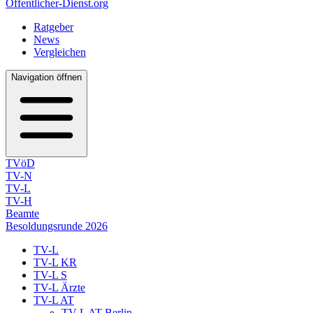
Öffentlicher-Dienst.org
Ratgeber
News
Vergleichen
Navigation öffnen
TVöD
TV-N
TV-L
TV-H
Beamte
Besoldungsrunde 2026
TV-L
TV-L KR
TV-L S
TV-L Ärzte
TV-L AT
TV-L AT Berlin