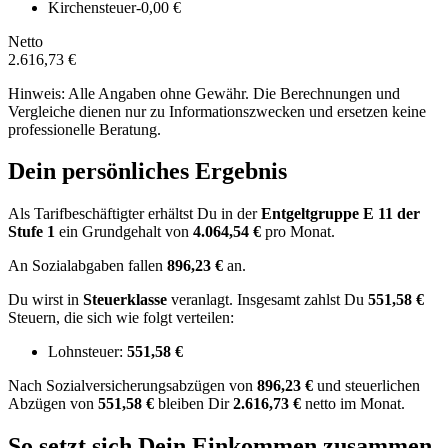
Kirchensteuer
-0,00 €
Netto
2.616,73 €
Hinweis: Alle Angaben ohne Gewähr. Die Berechnungen und
Vergleiche dienen nur zu Informationszwecken und ersetzen keine
professionelle Beratung.
Dein persönliches Ergebnis
Als Tarifbeschäftigter erhältst Du in der
Entgeltgruppe
E 11
der
Stufe 1
ein Grundgehalt von
4.064,54 €
pro Monat.
An Sozialabgaben fallen
896,23 €
an.
Du wirst in
Steuerklasse
veranlagt. Insgesamt zahlst Du
551,58 €
Steuern, die sich wie folgt verteilen:
Lohnsteuer:
551,58 €
Nach
Sozialversicherungsabzügen von
896,23 €
und
steuerlichen
Abzügen
von
551,58 €
bleiben Dir
2.616,73 €
netto im Monat.
So setzt sich Dein Einkommen zusammen