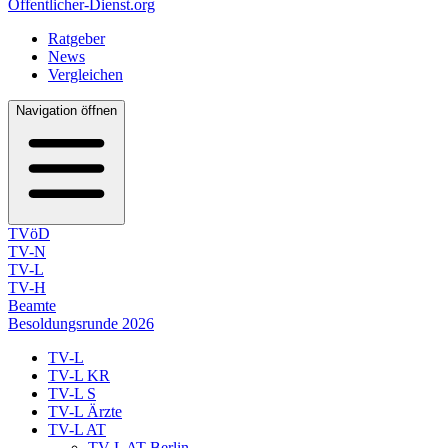
Öffentlicher-Dienst.org
Ratgeber
News
Vergleichen
Navigation öffnen
TVöD
TV-N
TV-L
TV-H
Beamte
Besoldungsrunde 2026
TV-L
TV-L KR
TV-L S
TV-L Ärzte
TV-L AT
TV-L AT Berlin