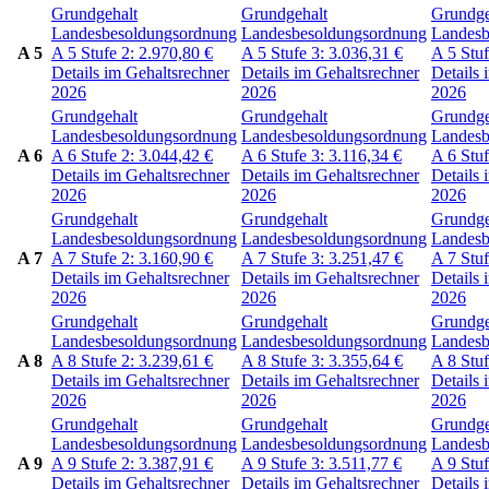
Grundgehalt
Grundgehalt
Grundge
Landesbesoldungsordnung
Landesbesoldungsordnung
Landesb
A 5
A 5
Stufe 2:
2.970,80
€
A 5
Stufe 3:
3.036,31
€
A 5
Stu
Details im Gehaltsrechner
Details im Gehaltsrechner
Details 
2026
2026
2026
Grundgehalt
Grundgehalt
Grundge
Landesbesoldungsordnung
Landesbesoldungsordnung
Landesb
A 6
A 6
Stufe 2:
3.044,42
€
A 6
Stufe 3:
3.116,34
€
A 6
Stu
Details im Gehaltsrechner
Details im Gehaltsrechner
Details 
2026
2026
2026
Grundgehalt
Grundgehalt
Grundge
Landesbesoldungsordnung
Landesbesoldungsordnung
Landesb
A 7
A 7
Stufe 2:
3.160,90
€
A 7
Stufe 3:
3.251,47
€
A 7
Stu
Details im Gehaltsrechner
Details im Gehaltsrechner
Details 
2026
2026
2026
Grundgehalt
Grundgehalt
Grundge
Landesbesoldungsordnung
Landesbesoldungsordnung
Landesb
A 8
A 8
Stufe 2:
3.239,61
€
A 8
Stufe 3:
3.355,64
€
A 8
Stu
Details im Gehaltsrechner
Details im Gehaltsrechner
Details 
2026
2026
2026
Grundgehalt
Grundgehalt
Grundge
Landesbesoldungsordnung
Landesbesoldungsordnung
Landesb
A 9
A 9
Stufe 2:
3.387,91
€
A 9
Stufe 3:
3.511,77
€
A 9
Stu
Details im Gehaltsrechner
Details im Gehaltsrechner
Details 