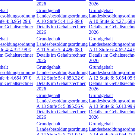
2026
2026
halt
Grundgehalt
Grundgehalt
esoldungsordnung
Landesbesoldungsordnung
Landesbesoldungsordn
ufe 4:
3.954,29
€
A 10
Stufe 5:
4.112,99
€
A 10
Stufe 6:
4.271,68
im Gehaltsrechner
Details im Gehaltsrechner
Details im Gehaltsrechn
2026
2026
halt
Grundgehalt
Grundgehalt
esoldungsordnung
Landesbesoldungsordnung
Landesbesoldungsordn
ufe 4:
4.321,98
€
A 11
Stufe 5:
4.486,08
€
A 11
Stufe 6:
4.652,44
im Gehaltsrechner
Details im Gehaltsrechner
Details im Gehaltsrechn
2026
2026
halt
Grundgehalt
Grundgehalt
esoldungsordnung
Landesbesoldungsordnung
Landesbesoldungsordn
ufe 4:
4.654,97
€
A 12
Stufe 5:
4.853,32
€
A 12
Stufe 6:
5.054,05
im Gehaltsrechner
Details im Gehaltsrechner
Details im Gehaltsrechn
2026
2026
Grundgehalt
Grundgehalt
Landesbesoldungsordnung
Landesbesoldungsordn
A 13
Stufe 5:
5.395,56
€
A 13
Stufe 6:
5.613,99
Details im Gehaltsrechner
Details im Gehaltsrechn
2026
2026
Grundgehalt
Grundgehalt
Landesbesoldungsordnung
Landesbesoldungsordn
A 14
Stufe 5:
5.771,02
€
A 14
Stufe 6:
6.054,27