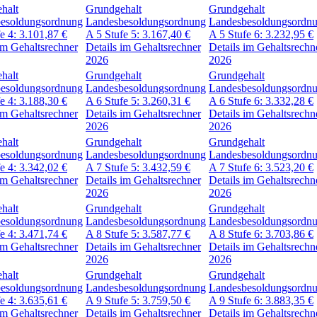
halt
Grundgehalt
Grundgehalt
esoldungsordnung
Landesbesoldungsordnung
Landesbesoldungsordn
fe 4:
3.101,87
€
A 5
Stufe 5:
3.167,40
€
A 5
Stufe 6:
3.232,95
€
im Gehaltsrechner
Details im Gehaltsrechner
Details im Gehaltsrechn
2026
2026
halt
Grundgehalt
Grundgehalt
esoldungsordnung
Landesbesoldungsordnung
Landesbesoldungsordn
fe 4:
3.188,30
€
A 6
Stufe 5:
3.260,31
€
A 6
Stufe 6:
3.332,28
€
im Gehaltsrechner
Details im Gehaltsrechner
Details im Gehaltsrechn
2026
2026
halt
Grundgehalt
Grundgehalt
esoldungsordnung
Landesbesoldungsordnung
Landesbesoldungsordn
fe 4:
3.342,02
€
A 7
Stufe 5:
3.432,59
€
A 7
Stufe 6:
3.523,20
€
im Gehaltsrechner
Details im Gehaltsrechner
Details im Gehaltsrechn
2026
2026
halt
Grundgehalt
Grundgehalt
esoldungsordnung
Landesbesoldungsordnung
Landesbesoldungsordn
fe 4:
3.471,74
€
A 8
Stufe 5:
3.587,77
€
A 8
Stufe 6:
3.703,86
€
im Gehaltsrechner
Details im Gehaltsrechner
Details im Gehaltsrechn
2026
2026
halt
Grundgehalt
Grundgehalt
esoldungsordnung
Landesbesoldungsordnung
Landesbesoldungsordn
fe 4:
3.635,61
€
A 9
Stufe 5:
3.759,50
€
A 9
Stufe 6:
3.883,35
€
im Gehaltsrechner
Details im Gehaltsrechner
Details im Gehaltsrechn