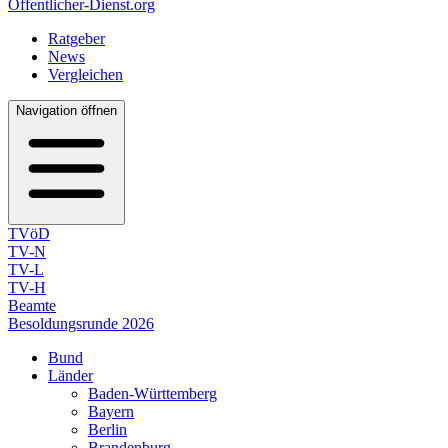
Öffentlicher-Dienst.org
Ratgeber
News
Vergleichen
Navigation öffnen
TVöD
TV-N
TV-L
TV-H
Beamte
Besoldungsrunde 2026
Bund
Länder
Baden-Württemberg
Bayern
Berlin
Brandenburg