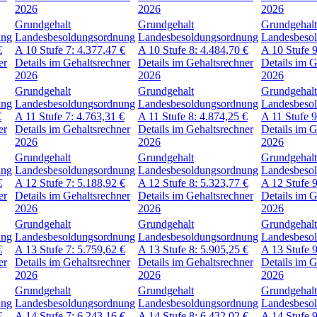
2026
2026
2026
Grundgehalt
Grundgehalt
Grundgehalt
ung
Landesbesoldungsordnung
Landesbesoldungsordnung
Landesbeso
€
A 10
Stufe 7:
4.377,47
€
A 10
Stufe 8:
4.484,70
€
A 10
Stufe 
er
Details im Gehaltsrechner
Details im Gehaltsrechner
Details im G
2026
2026
2026
Grundgehalt
Grundgehalt
Grundgehalt
ung
Landesbesoldungsordnung
Landesbesoldungsordnung
Landesbeso
€
A 11
Stufe 7:
4.763,31
€
A 11
Stufe 8:
4.874,25
€
A 11
Stufe 
er
Details im Gehaltsrechner
Details im Gehaltsrechner
Details im G
2026
2026
2026
Grundgehalt
Grundgehalt
Grundgehalt
ung
Landesbesoldungsordnung
Landesbesoldungsordnung
Landesbeso
€
A 12
Stufe 7:
5.188,92
€
A 12
Stufe 8:
5.323,77
€
A 12
Stufe 
er
Details im Gehaltsrechner
Details im Gehaltsrechner
Details im G
2026
2026
2026
Grundgehalt
Grundgehalt
Grundgehalt
ung
Landesbesoldungsordnung
Landesbesoldungsordnung
Landesbeso
€
A 13
Stufe 7:
5.759,62
€
A 13
Stufe 8:
5.905,25
€
A 13
Stufe 
er
Details im Gehaltsrechner
Details im Gehaltsrechner
Details im G
2026
2026
2026
Grundgehalt
Grundgehalt
Grundgehalt
ung
Landesbesoldungsordnung
Landesbesoldungsordnung
Landesbeso
€
A 14
Stufe 7:
6.243,16
€
A 14
Stufe 8:
6.432,02
€
A 14
Stufe 