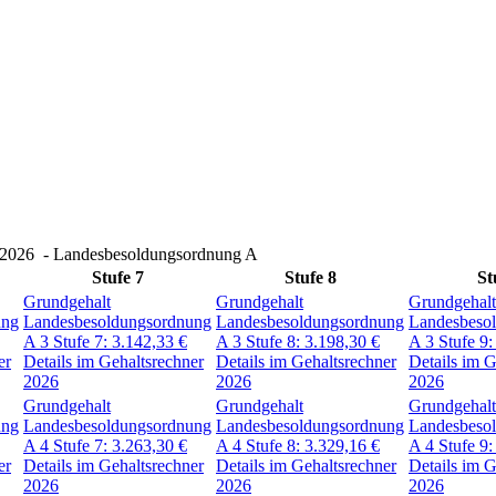
 2026
- Landesbesoldungsordnung A
Stufe 7
Stufe 8
St
Grundgehalt
Grundgehalt
Grundgehalt
ung
Landesbesoldungsordnung
Landesbesoldungsordnung
Landesbeso
A 3
Stufe 7:
3.142,33
€
A 3
Stufe 8:
3.198,30
€
A 3
Stufe 9
er
Details im Gehaltsrechner
Details im Gehaltsrechner
Details im G
2026
2026
2026
Grundgehalt
Grundgehalt
Grundgehalt
ung
Landesbesoldungsordnung
Landesbesoldungsordnung
Landesbeso
A 4
Stufe 7:
3.263,30
€
A 4
Stufe 8:
3.329,16
€
A 4
Stufe 9
er
Details im Gehaltsrechner
Details im Gehaltsrechner
Details im G
2026
2026
2026