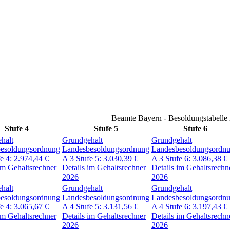
Beamte Bayern - Besoldungstabelle
Stufe 4
Stufe 5
Stufe 6
halt
Grundgehalt
Grundgehalt
esoldungsordnung
Landesbesoldungsordnung
Landesbesoldungsordn
fe 4:
2.974,44
€
A 3
Stufe 5:
3.030,39
€
A 3
Stufe 6:
3.086,38
€
im Gehaltsrechner
Details im Gehaltsrechner
Details im Gehaltsrechn
2026
2026
halt
Grundgehalt
Grundgehalt
esoldungsordnung
Landesbesoldungsordnung
Landesbesoldungsordn
fe 4:
3.065,67
€
A 4
Stufe 5:
3.131,56
€
A 4
Stufe 6:
3.197,43
€
im Gehaltsrechner
Details im Gehaltsrechner
Details im Gehaltsrechn
2026
2026