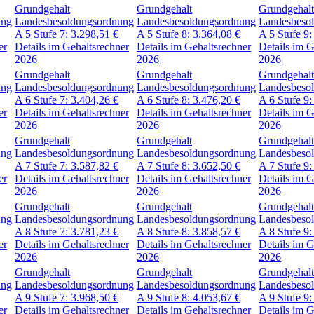
Grundgehalt
Grundgehalt
Grundgehalt
ung
Landesbesoldungsordnung
Landesbesoldungsordnung
Landesbeso
A 5
Stufe 7:
3.298,51
€
A 5
Stufe 8:
3.364,08
€
A 5
Stufe 9
er
Details im Gehaltsrechner
Details im Gehaltsrechner
Details im G
2026
2026
2026
Grundgehalt
Grundgehalt
Grundgehalt
ung
Landesbesoldungsordnung
Landesbesoldungsordnung
Landesbeso
A 6
Stufe 7:
3.404,26
€
A 6
Stufe 8:
3.476,20
€
A 6
Stufe 9
er
Details im Gehaltsrechner
Details im Gehaltsrechner
Details im G
2026
2026
2026
Grundgehalt
Grundgehalt
Grundgehalt
ung
Landesbesoldungsordnung
Landesbesoldungsordnung
Landesbeso
A 7
Stufe 7:
3.587,82
€
A 7
Stufe 8:
3.652,50
€
A 7
Stufe 9
er
Details im Gehaltsrechner
Details im Gehaltsrechner
Details im G
2026
2026
2026
Grundgehalt
Grundgehalt
Grundgehalt
ung
Landesbesoldungsordnung
Landesbesoldungsordnung
Landesbeso
A 8
Stufe 7:
3.781,23
€
A 8
Stufe 8:
3.858,57
€
A 8
Stufe 9
er
Details im Gehaltsrechner
Details im Gehaltsrechner
Details im G
2026
2026
2026
Grundgehalt
Grundgehalt
Grundgehalt
ung
Landesbesoldungsordnung
Landesbesoldungsordnung
Landesbeso
A 9
Stufe 7:
3.968,50
€
A 9
Stufe 8:
4.053,67
€
A 9
Stufe 9
er
Details im Gehaltsrechner
Details im Gehaltsrechner
Details im G