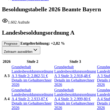
Besoldungstabelle 2026
Beamte Bayern
1.602 Aufrufe
Landesbesoldungsordnung A
Entgelterhöhung: +2,82 %
Prognose
Zeitraum auswählen
2026
Stufe 2
Stufe 3
Grundgehalt
Grundgehalt
Grundge
Landesbesoldungsordnung
Landesbesoldungsordnung
Landesb
A 3
A 3
Stufe 2:
2.862,51
€
A 3
Stufe 3:
2.918,48
€
A 3
Stu
Details im Gehaltsrechner
Details im Gehaltsrechner
Details 
2026
2026
2026
Grundgehalt
Grundgehalt
Grundge
Landesbesoldungsordnung
Landesbesoldungsordnung
Landesb
A 4
A 4
Stufe 2:
2.933,87
€
A 4
Stufe 3:
2.999,80
€
A 4
Stu
Details im Gehaltsrechner
Details im Gehaltsrechner
Details 
2026
2026
2026