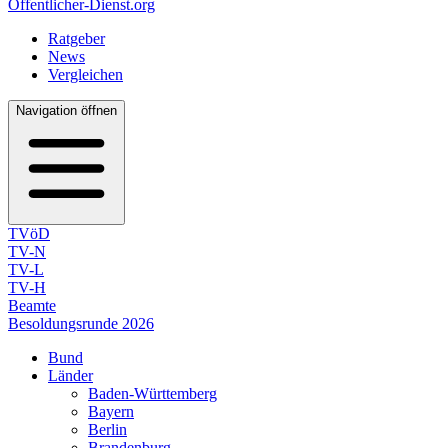
Öffentlicher-Dienst.org
Ratgeber
News
Vergleichen
Navigation öffnen
TVöD
TV-N
TV-L
TV-H
Beamte
Besoldungsrunde 2026
Bund
Länder
Baden-Württemberg
Bayern
Berlin
Brandenburg