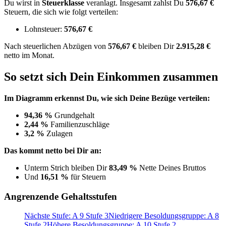
Du wirst in
Steuerklasse
veranlagt. Insgesamt zahlst Du
576,67 €
Steuern, die sich wie folgt verteilen:
Lohnsteuer:
576,67 €
Nach
steuerlichen Abzügen
von
576,67 €
bleiben Dir
2.915,28 €
netto im Monat.
So setzt sich Dein Einkommen zusammen
Im Diagramm erkennst Du, wie sich Deine Bezüge verteilen:
94,36 %
Grundgehalt
2,44 %
Familienzuschläge
3,2 %
Zulagen
Das kommt netto bei Dir an:
Unterm Strich bleiben Dir
83,49 %
Nette Deines Bruttos
Und
16,51 %
für Steuern
Angrenzende Gehaltsstufen
Nächste Stufe: A 9 Stufe 3
Niedrigere Besoldungsgruppe: A 8
Stufe 2
Höhere Besoldungsgruppe: A 10 Stufe 2