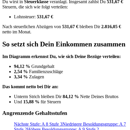
Du wirst in
Steuerklasse
veranlagt. Insgesamt zahlst Du
531,67 €
Steuern, die sich wie folgt verteilen:
Lohnsteuer:
531,67 €
Nach
steuerlichen Abzügen
von
531,67 €
bleiben Dir
2.816,05 €
netto im Monat.
So setzt sich Dein Einkommen zusammen
Im Diagramm erkennst Du, wie sich Deine Bezüge verteilen:
94,12 %
Grundgehalt
2,54 %
Familienzuschläge
3,34 %
Zulagen
Das kommt netto bei Dir an:
Unterm Strich bleiben Dir
84,12 %
Nette Deines Bruttos
Und
15,88 %
für Steuern
Angrenzende Gehaltsstufen
Nächste Stufe: A 8 Stufe 3
Niedrigere Besoldungsgruppe: A 7
Stufe 2
Höhere Besoldungsgruppe: A 9 Stufe 2