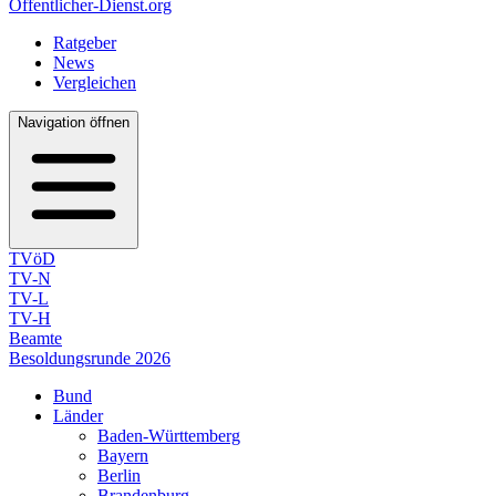
Öffentlicher-Dienst.org
Ratgeber
News
Vergleichen
Navigation öffnen
TVöD
TV-N
TV-L
TV-H
Beamte
Besoldungsrunde 2026
Bund
Länder
Baden-Württemberg
Bayern
Berlin
Brandenburg