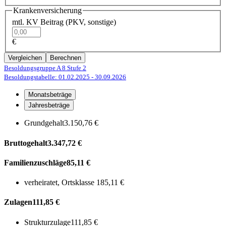
Krankenversicherung
mtl. KV Beitrag (PKV, sonstige)
€
Vergleichen
Berechnen
Besoldungsgruppe A 8
Stufe 2
Besoldungstabelle: 01.02.2025
- 30.09.2026
Monatsbeträge
Jahresbeträge
Grundgehalt
3.150,76 €
Bruttogehalt
3.347,72 €
Familienzuschläge
85,11 €
verheiratet, Ortsklasse 1
85,11 €
Zulagen
111,85 €
Strukturzulage
111,85 €