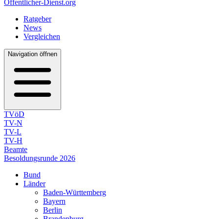
Öffentlicher-Dienst.org
Ratgeber
News
Vergleichen
Navigation öffnen
TVöD
TV-N
TV-L
TV-H
Beamte
Besoldungsrunde 2026
Bund
Länder
Baden-Württemberg
Bayern
Berlin
Brandenburg