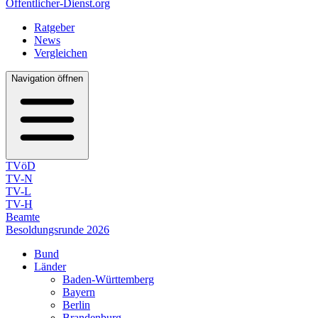
Öffentlicher-Dienst.org
Ratgeber
News
Vergleichen
Navigation öffnen
TVöD
TV-N
TV-L
TV-H
Beamte
Besoldungsrunde 2026
Bund
Länder
Baden-Württemberg
Bayern
Berlin
Brandenburg