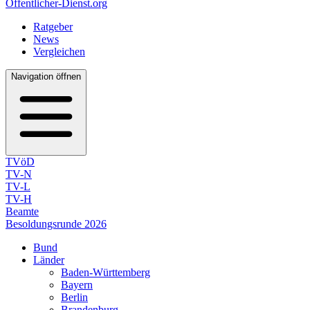
Öffentlicher-Dienst.org
Ratgeber
News
Vergleichen
Navigation öffnen
TVöD
TV-N
TV-L
TV-H
Beamte
Besoldungsrunde 2026
Bund
Länder
Baden-Württemberg
Bayern
Berlin
Brandenburg