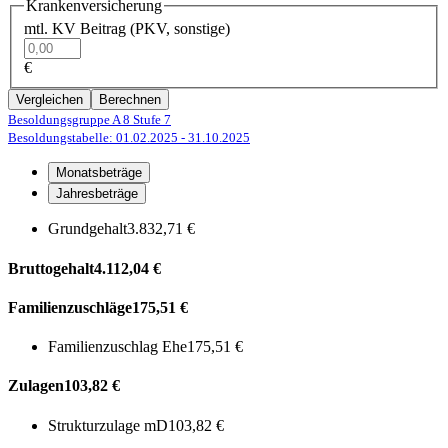
Krankenversicherung
mtl. KV Beitrag (PKV, sonstige)
€
Vergleichen
Berechnen
Besoldungsgruppe A 8
Stufe 7
Besoldungstabelle: 01.02.2025
- 31.10.2025
Monatsbeträge
Jahresbeträge
Grundgehalt
3.832,71 €
Bruttogehalt
4.112,04 €
Familienzuschläge
175,51 €
Familienzuschlag Ehe
175,51 €
Zulagen
103,82 €
Strukturzulage mD
103,82 €