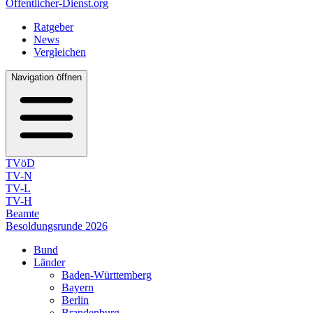
Öffentlicher-Dienst.org
Ratgeber
News
Vergleichen
Navigation öffnen
TVöD
TV-N
TV-L
TV-H
Beamte
Besoldungsrunde 2026
Bund
Länder
Baden-Württemberg
Bayern
Berlin
Brandenburg