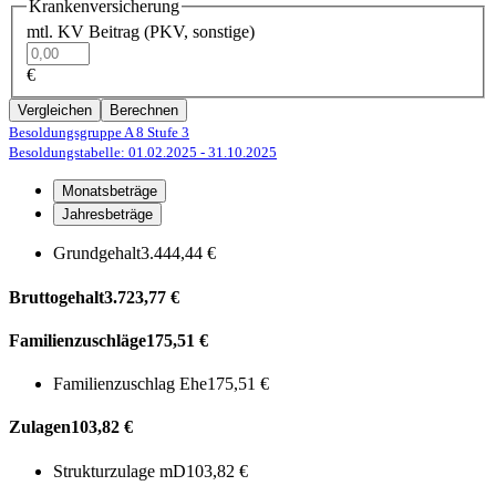
Krankenversicherung
mtl. KV Beitrag (PKV, sonstige)
€
Vergleichen
Berechnen
Besoldungsgruppe A 8
Stufe 3
Besoldungstabelle: 01.02.2025
- 31.10.2025
Monatsbeträge
Jahresbeträge
Grundgehalt
3.444,44 €
Bruttogehalt
3.723,77 €
Familienzuschläge
175,51 €
Familienzuschlag Ehe
175,51 €
Zulagen
103,82 €
Strukturzulage mD
103,82 €