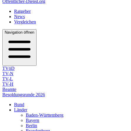
Öffentlicher-Dienst.org
Ratgeber
News
Vergleichen
Navigation öffnen
TVöD
TV-N
TV-L
TV-H
Beamte
Besoldungsrunde 2026
Bund
Länder
Baden-Württemberg
Bayern
Berlin
Brandenburg