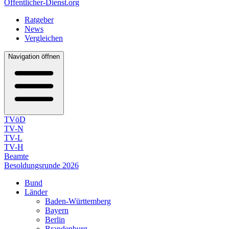
Öffentlicher-Dienst.org
Ratgeber
News
Vergleichen
Navigation öffnen
TVöD
TV-N
TV-L
TV-H
Beamte
Besoldungsrunde 2026
Bund
Länder
Baden-Württemberg
Bayern
Berlin
Brandenburg