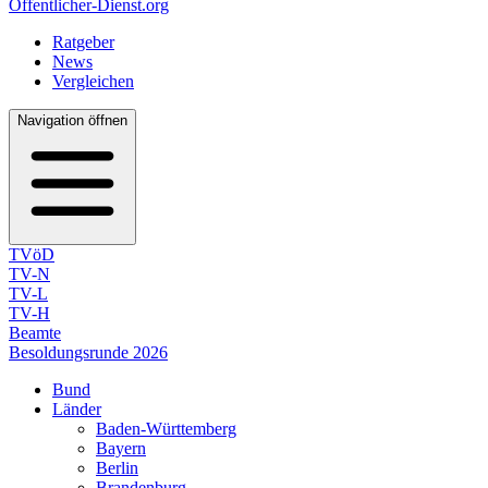
Öffentlicher-Dienst.org
Ratgeber
News
Vergleichen
Navigation öffnen
TVöD
TV-N
TV-L
TV-H
Beamte
Besoldungsrunde 2026
Bund
Länder
Baden-Württemberg
Bayern
Berlin
Brandenburg