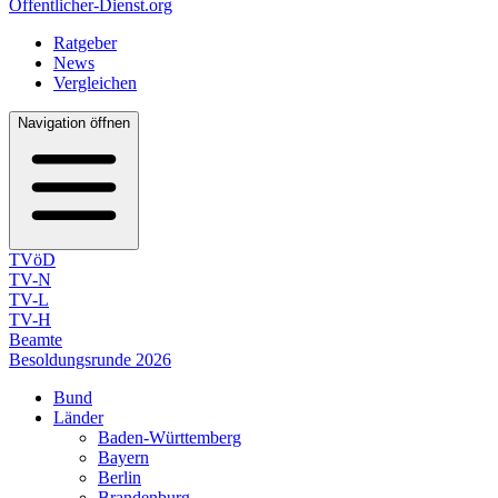
Öffentlicher-Dienst.org
Ratgeber
News
Vergleichen
Navigation öffnen
TVöD
TV-N
TV-L
TV-H
Beamte
Besoldungsrunde 2026
Bund
Länder
Baden-Württemberg
Bayern
Berlin
Brandenburg