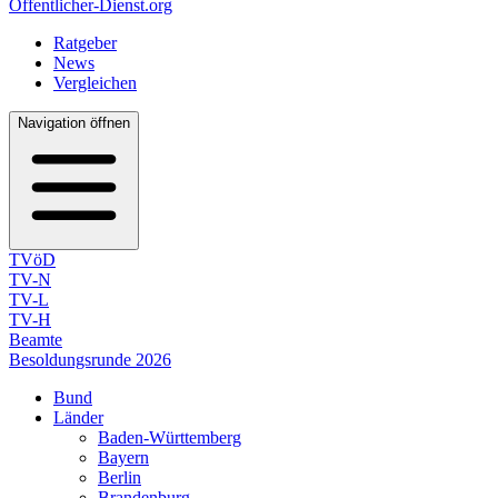
Öffentlicher-Dienst.org
Ratgeber
News
Vergleichen
Navigation öffnen
TVöD
TV-N
TV-L
TV-H
Beamte
Besoldungsrunde 2026
Bund
Länder
Baden-Württemberg
Bayern
Berlin
Brandenburg