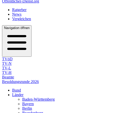
Öffentlicher-Dienst.org
Ratgeber
News
Vergleichen
Navigation öffnen
TVöD
TV-N
TV-L
TV-H
Beamte
Besoldungsrunde 2026
Bund
Länder
Baden-Württemberg
Bayern
Berlin
Brandenburg