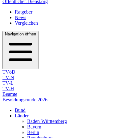
Öffentlicher-Dienst.org
Ratgeber
News
Vergleichen
Navigation öffnen
TVöD
TV-N
TV-L
TV-H
Beamte
Besoldungsrunde 2026
Bund
Länder
Baden-Württemberg
Bayern
Berlin
Brandenburg