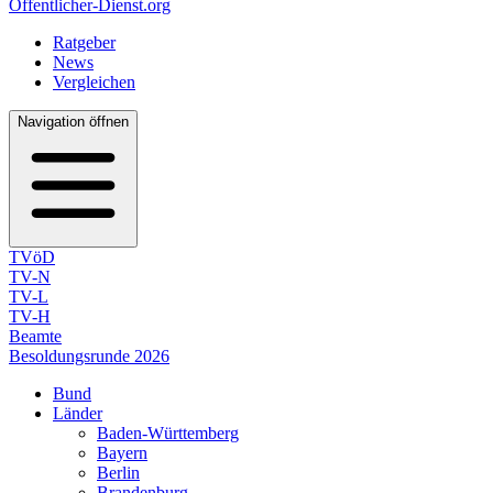
Öffentlicher-Dienst.org
Ratgeber
News
Vergleichen
Navigation öffnen
TVöD
TV-N
TV-L
TV-H
Beamte
Besoldungsrunde 2026
Bund
Länder
Baden-Württemberg
Bayern
Berlin
Brandenburg