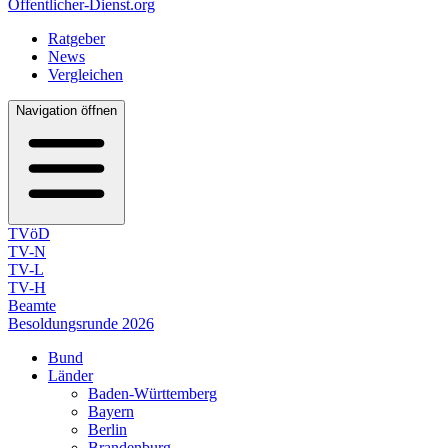
Öffentlicher-Dienst.org
Ratgeber
News
Vergleichen
Navigation öffnen
TVöD
TV-N
TV-L
TV-H
Beamte
Besoldungsrunde 2026
Bund
Länder
Baden-Württemberg
Bayern
Berlin
Brandenburg