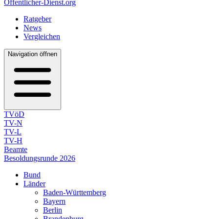
Öffentlicher-Dienst.org
Ratgeber
News
Vergleichen
Navigation öffnen
TVöD
TV-N
TV-L
TV-H
Beamte
Besoldungsrunde 2026
Bund
Länder
Baden-Württemberg
Bayern
Berlin
Brandenburg