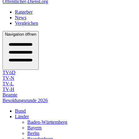
Öffentlicher-Dienst.org
Ratgeber
News
Vergleichen
Navigation öffnen
TVöD
TV-N
TV-L
TV-H
Beamte
Besoldungsrunde 2026
Bund
Länder
Baden-Württemberg
Bayern
Berlin
Brandenburg