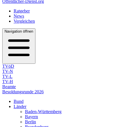
Öffentlicher-Dienst.org
Ratgeber
News
Vergleichen
Navigation öffnen
TVöD
TV-N
TV-L
TV-H
Beamte
Besoldungsrunde 2026
Bund
Länder
Baden-Württemberg
Bayern
Berlin
Brandenburg