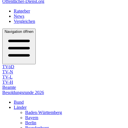
Öffentlicher-Dienst.org
Ratgeber
News
Vergleichen
Navigation öffnen
TVöD
TV-N
TV-L
TV-H
Beamte
Besoldungsrunde 2026
Bund
Länder
Baden-Württemberg
Bayern
Berlin
Brandenburg