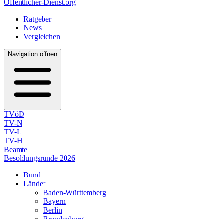
Öffentlicher-Dienst.org
Ratgeber
News
Vergleichen
Navigation öffnen
TVöD
TV-N
TV-L
TV-H
Beamte
Besoldungsrunde 2026
Bund
Länder
Baden-Württemberg
Bayern
Berlin
Brandenburg