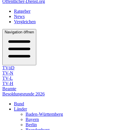
Öffentlicher-Dienst.org
Ratgeber
News
Vergleichen
Navigation öffnen
TVöD
TV-N
TV-L
TV-H
Beamte
Besoldungsrunde 2026
Bund
Länder
Baden-Württemberg
Bayern
Berlin
Brandenburg