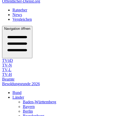
Öffentlicher-Dienst.org
Ratgeber
News
Vergleichen
Navigation öffnen
TVöD
TV-N
TV-L
TV-H
Beamte
Besoldungsrunde 2026
Bund
Länder
Baden-Württemberg
Bayern
Berlin
Brandenburg