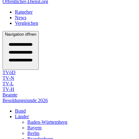
Öffentlicher-Dienst.org
Ratgeber
News
Vergleichen
Navigation öffnen
TVöD
TV-N
TV-L
TV-H
Beamte
Besoldungsrunde 2026
Bund
Länder
Baden-Württemberg
Bayern
Berlin
Brandenburg