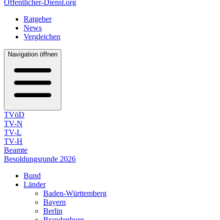
Öffentlicher-Dienst.org
Ratgeber
News
Vergleichen
Navigation öffnen
TVöD
TV-N
TV-L
TV-H
Beamte
Besoldungsrunde 2026
Bund
Länder
Baden-Württemberg
Bayern
Berlin
Brandenburg