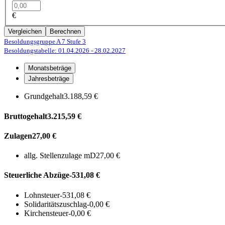
€
Vergleichen
Berechnen
Besoldungsgruppe A 7
Stufe 3
Besoldungstabelle: 01.04.2026
- 28.02.2027
Monatsbeträge
Jahresbeträge
Grundgehalt
3.188,59 €
Bruttogehalt
3.215,59 €
Zulagen
27,00 €
allg. Stellenzulage mD
27,00 €
Steuerliche Abzüge
-531,08 €
Lohnsteuer
-531,08 €
Solidaritätszuschlag
-0,00 €
Kirchensteuer
-0,00 €