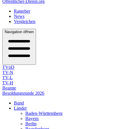
Öffentlicher-Dienst.org
Ratgeber
News
Vergleichen
Navigation öffnen
TVöD
TV-N
TV-L
TV-H
Beamte
Besoldungsrunde 2026
Bund
Länder
Baden-Württemberg
Bayern
Berlin
Brandenburg