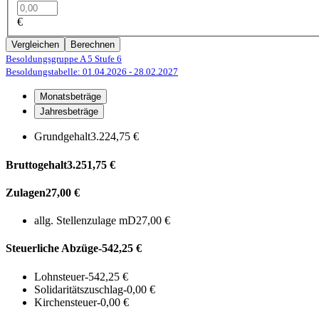
€
Vergleichen
Berechnen
Besoldungsgruppe A 5
Stufe 6
Besoldungstabelle: 01.04.2026
- 28.02.2027
Monatsbeträge
Jahresbeträge
Grundgehalt
3.224,75 €
Bruttogehalt
3.251,75 €
Zulagen
27,00 €
allg. Stellenzulage mD
27,00 €
Steuerliche Abzüge
-542,25 €
Lohnsteuer
-542,25 €
Solidaritätszuschlag
-0,00 €
Kirchensteuer
-0,00 €