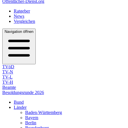
Öffentlicher-Dienst.org
Ratgeber
News
Vergleichen
Navigation öffnen
TVöD
TV-N
TV-L
TV-H
Beamte
Besoldungsrunde 2026
Bund
Länder
Baden-Württemberg
Bayern
Berlin
Brandenburg