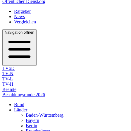
Öffentlicher-Dienst.org
Ratgeber
News
Vergleichen
Navigation öffnen
TVöD
TV-N
TV-L
TV-H
Beamte
Besoldungsrunde 2026
Bund
Länder
Baden-Württemberg
Bayern
Berlin
Brandenburg