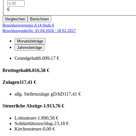
€
Vergleichen
Berechnen
Besoldungsgruppe A 14
Stufe 6
Besoldungstabelle: 01.04.2026
- 28.02.2027
Monatsbeträge
Jahresbeträge
Grundgehalt
6.699,17 €
Bruttogehalt
6.816,58 €
Zulagen
117,41 €
allg. Stellenzulage gD/hD
117,41 €
Steuerliche Abzüge
-1.913,76 €
Lohnsteuer
-1.890,58 €
Solidaritätszuschlag
-23,18 €
Kirchensteuer
-0,00 €