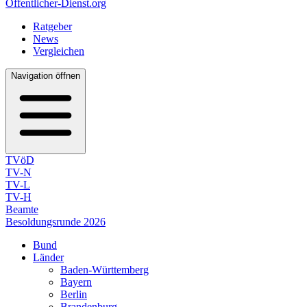
Öffentlicher-Dienst.org
Ratgeber
News
Vergleichen
Navigation öffnen
TVöD
TV-N
TV-L
TV-H
Beamte
Besoldungsrunde 2026
Bund
Länder
Baden-Württemberg
Bayern
Berlin
Brandenburg