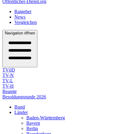
Öffentlicher-Dienst.org
Ratgeber
News
Vergleichen
Navigation öffnen
TVöD
TV-N
TV-L
TV-H
Beamte
Besoldungsrunde 2026
Bund
Länder
Baden-Württemberg
Bayern
Berlin
Brandenburg