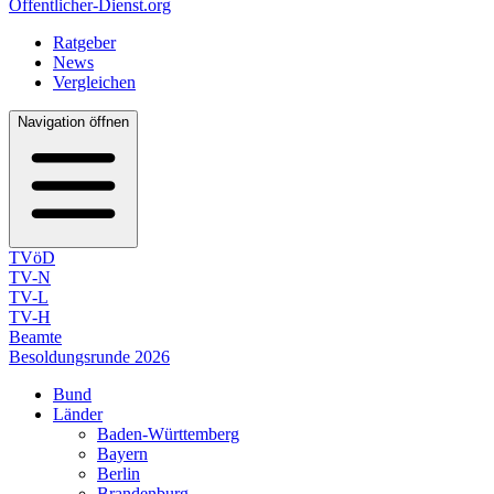
Öffentlicher-Dienst.org
Ratgeber
News
Vergleichen
Navigation öffnen
TVöD
TV-N
TV-L
TV-H
Beamte
Besoldungsrunde 2026
Bund
Länder
Baden-Württemberg
Bayern
Berlin
Brandenburg