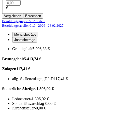
€
Vergleichen
Berechnen
Besoldungsgruppe A 12
Stufe 5
Besoldungstabelle: 01.04.2026
- 28.02.2027
Monatsbeträge
Jahresbeträge
Grundgehalt
5.296,33 €
Bruttogehalt
5.413,74 €
Zulagen
117,41 €
allg. Stellenzulage gD/hD
117,41 €
Steuerliche Abzüge
-1.306,92 €
Lohnsteuer
-1.306,92 €
Solidaritätszuschlag
-0,00 €
Kirchensteuer
-0,00 €