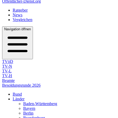
Öffentlicher-Dienst.org
Ratgeber
News
Vergleichen
Navigation öffnen
TVöD
TV-N
TV-L
TV-H
Beamte
Besoldungsrunde 2026
Bund
Länder
Baden-Württemberg
Bayern
Berlin
Brandenburg