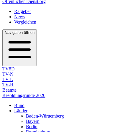
Öffentlicher-Dienst.org
Ratgeber
News
Vergleichen
Navigation öffnen
TVöD
TV-N
TV-L
TV-H
Beamte
Besoldungsrunde 2026
Bund
Länder
Baden-Württemberg
Bayern
Berlin
Brandenburg