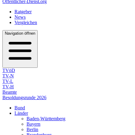
Öffentlicher-Dienst.org
Ratgeber
News
Vergleichen
Navigation öffnen
TVöD
TV-N
TV-L
TV-H
Beamte
Besoldungsrunde 2026
Bund
Länder
Baden-Württemberg
Bayern
Berlin
Brandenburg