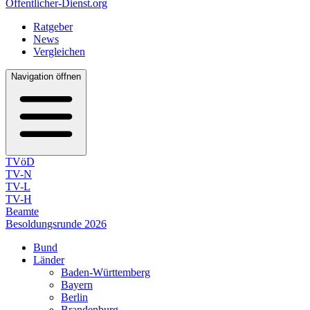
Öffentlicher-Dienst.org
Ratgeber
News
Vergleichen
Navigation öffnen
TVöD
TV-N
TV-L
TV-H
Beamte
Besoldungsrunde 2026
Bund
Länder
Baden-Württemberg
Bayern
Berlin
Brandenburg