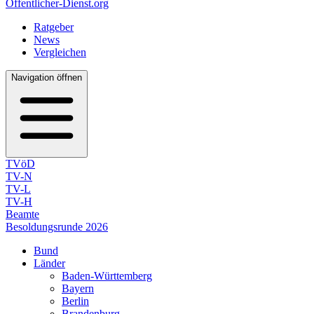
Öffentlicher-Dienst.org
Ratgeber
News
Vergleichen
Navigation öffnen
TVöD
TV-N
TV-L
TV-H
Beamte
Besoldungsrunde 2026
Bund
Länder
Baden-Württemberg
Bayern
Berlin
Brandenburg