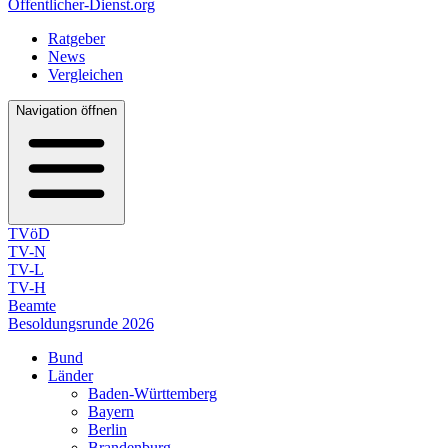
Öffentlicher-Dienst.org
Ratgeber
News
Vergleichen
Navigation öffnen
TVöD
TV-N
TV-L
TV-H
Beamte
Besoldungsrunde 2026
Bund
Länder
Baden-Württemberg
Bayern
Berlin
Brandenburg