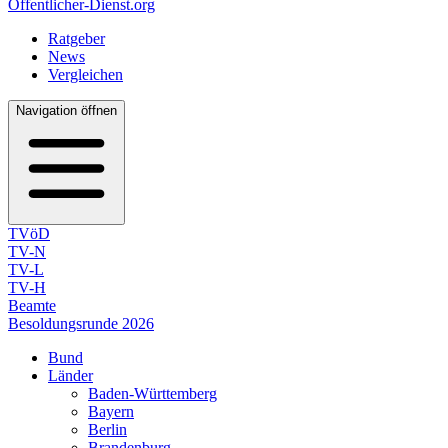
Öffentlicher-Dienst.org
Ratgeber
News
Vergleichen
Navigation öffnen
TVöD
TV-N
TV-L
TV-H
Beamte
Besoldungsrunde 2026
Bund
Länder
Baden-Württemberg
Bayern
Berlin
Brandenburg