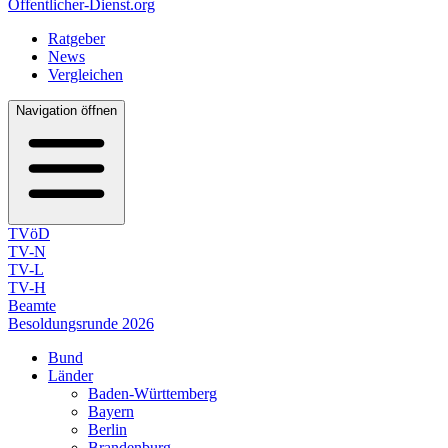
Öffentlicher-Dienst.org
Ratgeber
News
Vergleichen
Navigation öffnen
TVöD
TV-N
TV-L
TV-H
Beamte
Besoldungsrunde 2026
Bund
Länder
Baden-Württemberg
Bayern
Berlin
Brandenburg