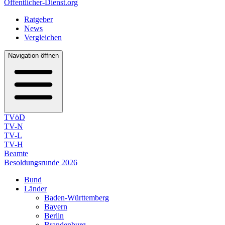
Öffentlicher-Dienst.org
Ratgeber
News
Vergleichen
Navigation öffnen
TVöD
TV-N
TV-L
TV-H
Beamte
Besoldungsrunde 2026
Bund
Länder
Baden-Württemberg
Bayern
Berlin
Brandenburg